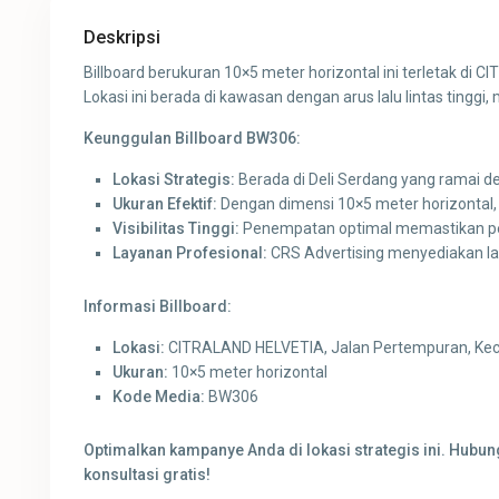
Deskripsi
Billboard berukuran 10×5 meter horizontal ini terletak di 
Lokasi ini berada di kawasan dengan arus lalu lintas tinggi
Keunggulan Billboard BW306:
Lokasi Strategis:
Berada di Deli Serdang yang ramai d
Ukuran Efektif:
Dengan dimensi 10×5 meter horizontal, 
Visibilitas Tinggi:
Penempatan optimal memastikan pesan
Layanan Profesional:
CRS Advertising menyediakan la
Informasi Billboard:
Lokasi:
CITRALAND HELVETIA, Jalan Pertempuran, Kec.
Ukuran:
10×5 meter horizontal
Kode Media:
BW306
Optimalkan kampanye Anda di lokasi strategis ini. Hubu
konsultasi gratis!