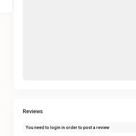
Reviews
You need to
login
in order to post a review