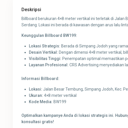
Deskripsi
Billboard berukuran 4×8 meter vertikal ini terletak di Jal
Serdang. Lokasi ini berada di kawasan dengan arus lalu lint
Keunggulan Billboard BW199:
Lokasi Strategis:
Berada di Simpang Jodoh yang ramai
Desain Vertikal:
Dengan dimensi 4×8 meter vertikal, bil
Visibilitas Tinggi:
Penempatan optimal memastikan pesan
Layanan Profesional:
CRS Advertising menyediakan la
Informasi Billboard:
Lokasi:
Jalan Besar Tembung, Simpang Jodoh, Kec. Per
Ukuran:
4×8 meter vertikal
Kode Media:
BW199
Optimalkan kampanye Anda di lokasi strategis ini. Hubu
konsultasi gratis!