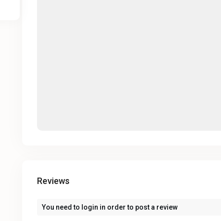
Reviews
You need to
login
in order to post a review