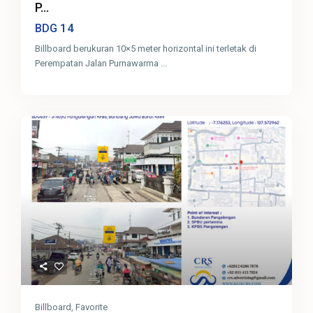
P...
14
BDG
Billboard berukuran 10×5 meter horizontal ini terletak di
Perempatan Jalan Purnawarma
...
Billboard
,
Favorite