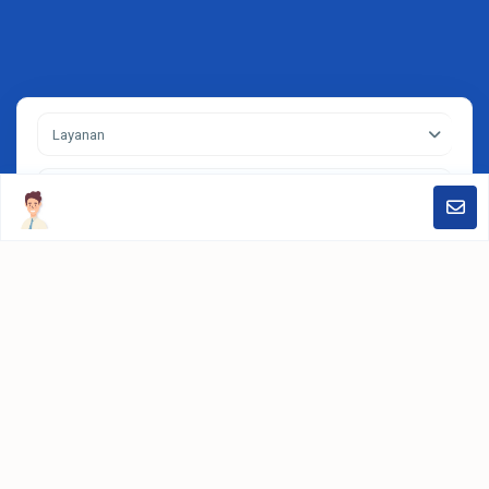
Layanan
Kota
Search
Contact
Jakarta, Jendral Sudirman Kav.52-53. Treasury Tower Lt31 District