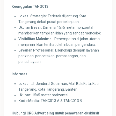
Keunggulan TANG013:
Lokasi Strategis:
Terletak di jantung Kota
Tangerang dekat pusat perbelanjaan.
Ukuran Besar:
Dimensi 15×5 meter horizontal
memberikan tampilan iklan yang sangat mencolok.
Visibilitas Maksimal:
Penempatan di jalan utama
menjamin iklan terlihat oleh ribuan pengendara.
Layanan Profesional:
Dilengkapi dengan layanan
perizinan, pencetakan, pemasangan, dan
pencahayaan.
Informasi:
Lokasi:
Jl. Jenderal Sudirman, Mall BaleKota, Kec.
Tangerang, Kota Tangerang, Banten
Ukuran:
15×5 meter horizontal
Kode Media:
TANG013 A & TANG013 B
Hubungi CRS Advertising untuk penawaran eksklusif