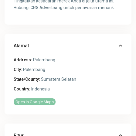
Tingkatkan kesadaran merek Anda di jalur utama ini.
Hubungi
CRS Advertising
untuk penawaran menarik.
Alamat
Address:
Palembang
City:
Palembang
State/County:
Sumatera Selatan
Country:
Indonesia
Open In Google Maps
Fitur