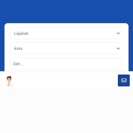
Layanan
Kota
Search
Contact
Jakarta, Jendral Sudirman Kav.52-53. Treasury Tower Lt31 District
SCBD Lot28. Jakarta Selatan