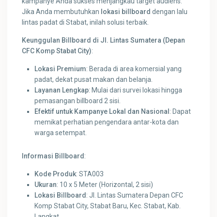
kampanye Anda sukses menjangkau target audiens.
Jika Anda membutuhkan
lokasi billboard
dengan lalu
lintas padat di Stabat, inilah solusi terbaik.
Keunggulan Billboard di Jl. Lintas Sumatera (Depan
CFC Komp Stabat City)
:
Lokasi Premium
: Berada di area komersial yang
padat, dekat pusat makan dan belanja.
Layanan Lengkap
: Mulai dari survei lokasi hingga
pemasangan billboard 2 sisi.
Efektif untuk Kampanye Lokal dan Nasional
: Dapat
memikat perhatian pengendara antar-kota dan
warga setempat.
Informasi Billboard
:
Kode Produk
: STA003
Ukuran
: 10 x 5 Meter (Horizontal, 2 sisi)
Lokasi Billboard
: Jl. Lintas Sumatera Depan CFC
Komp Stabat City, Stabat Baru, Kec. Stabat, Kab.
Langkat