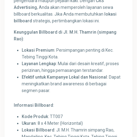
pengendara maupun pejalan kaki. Dengan
CRS
Advertising
, Anda akan memperoleh layanan sewa
billboard berkualitas. Jika Anda membutuhkan
lokasi
billboard
strategis, pertimbangkan lokasi ini.
Keunggulan Billboard di Jl. M.H. Thamrin (simpang
Rao)
:
Lokasi Premium
: Persimpangan penting di Kec.
Tebing Tinggi Kota.
Layanan Lengkap
: Mulai dari desain kreatif, proses
perizinan, hingga pemasangan terstandar.
Efektif untuk Kampanye Lokal dan Nasional
: Dapat
meningkatkan brand awareness di berbagai
segmen pasar.
Informasi Billboard
:
Kode Produk
: TT007
Ukuran
: 8 x 4 Meter (Horizontal)
Lokasi Billboard
: Jl. M.H. Thamrin simpang Rao,
Mandailing, Kec. Tebing Tinggi Kota, Tebing Tinggi