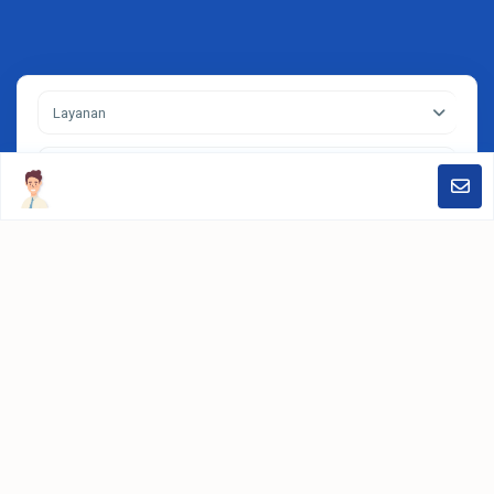
Layanan
Kota
Search
Contact
Jakarta, Jendral Sudirman Kav.52-53. Treasury Tower Lt31 District
SCBD Lot28. Jakarta Selatan