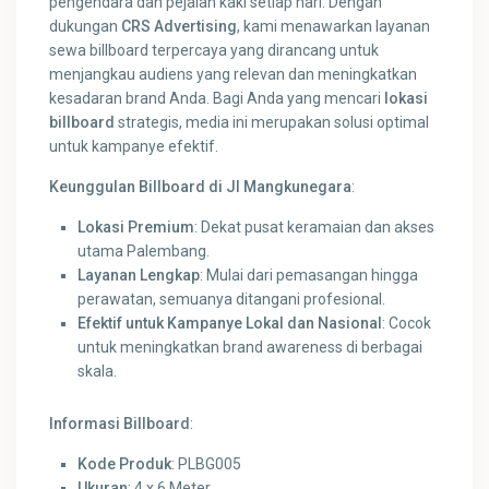
pengendara dan pejalan kaki setiap hari. Dengan
dukungan
CRS Advertising
, kami menawarkan layanan
sewa billboard terpercaya yang dirancang untuk
menjangkau audiens yang relevan dan meningkatkan
kesadaran brand Anda. Bagi Anda yang mencari
lokasi
billboard
strategis, media ini merupakan solusi optimal
untuk kampanye efektif.
Keunggulan Billboard di Jl Mangkunegara
:
Lokasi Premium
: Dekat pusat keramaian dan akses
utama Palembang.
Layanan Lengkap
: Mulai dari pemasangan hingga
perawatan, semuanya ditangani profesional.
Efektif untuk Kampanye Lokal dan Nasional
: Cocok
untuk meningkatkan brand awareness di berbagai
skala.
Informasi Billboard
:
Kode Produk
: PLBG005
Ukuran
: 4 x 6 Meter