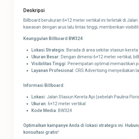
Deskripsi
Billboard berukuran 6×12 meter vertikal ini terletak di Jalan 
kawasan dengan arus lalu lintas tinggi, memberikan visibil
Keunggulan Billboard BW324:
Lokasi Strategis:
Berada di area sekitar stasiun keret
Ukuran Besar:
Dengan dimensi 6×12 meter vertikal, bil
Visibilitas Tinggi:
Penempatan optimal memastikan pesan
Layanan Profesional:
CRS Advertising menyediakan la
Informasi Billboard:
Lokasi:
Jalan Stasiun Kereta Api (sebelah Paulina Floris
Ukuran:
6×12 meter vertikal
Kode Media:
BW324
Optimalkan kampanye Anda di lokasi strategis ini. Hubu
konsultasi gratis!