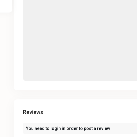
Reviews
You need to
login
in order to post a review