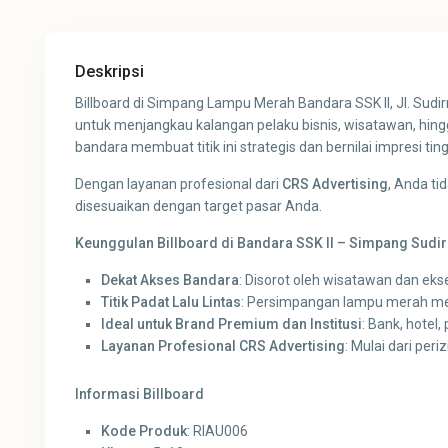
Deskripsi
Billboard di Simpang Lampu Merah Bandara SSK II, Jl. Sud
untuk menjangkau kalangan pelaku bisnis, wisatawan, hingga
bandara membuat titik ini strategis dan bernilai impresi ting
Dengan layanan profesional dari
CRS Advertising
, Anda ti
disesuaikan dengan target pasar Anda.
Keunggulan Billboard di Bandara SSK II – Simpang Sudi
Dekat Akses Bandara
: Disorot oleh wisatawan dan ekse
Titik Padat Lalu Lintas
: Persimpangan lampu merah me
Ideal untuk Brand Premium dan Institusi
: Bank, hotel,
Layanan Profesional CRS Advertising
: Mulai dari peri
Informasi Billboard
Kode Produk
: RIAU006