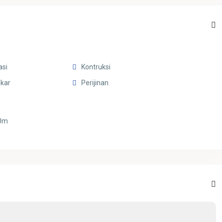
asi
Kontruksi
kar
Perijinan
10m