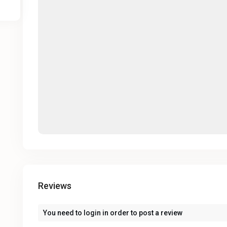
Reviews
You need to
login
in order to post a review