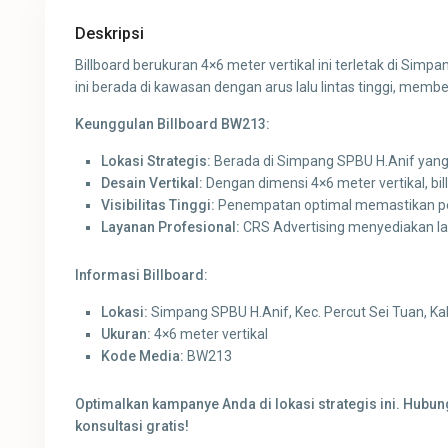
Deskripsi
Billboard berukuran 4×6 meter vertikal ini terletak di Simp
ini berada di kawasan dengan arus lalu lintas tinggi, membe
Keunggulan Billboard BW213:
Lokasi Strategis:
Berada di Simpang SPBU H.Anif yang 
Desain Vertikal:
Dengan dimensi 4×6 meter vertikal, bil
Visibilitas Tinggi:
Penempatan optimal memastikan pesan
Layanan Profesional:
CRS Advertising menyediakan la
Informasi Billboard:
Lokasi:
Simpang SPBU H.Anif, Kec. Percut Sei Tuan, K
Ukuran:
4×6 meter vertikal
Kode Media:
BW213
Optimalkan kampanye Anda di lokasi strategis ini. Hubu
konsultasi gratis!