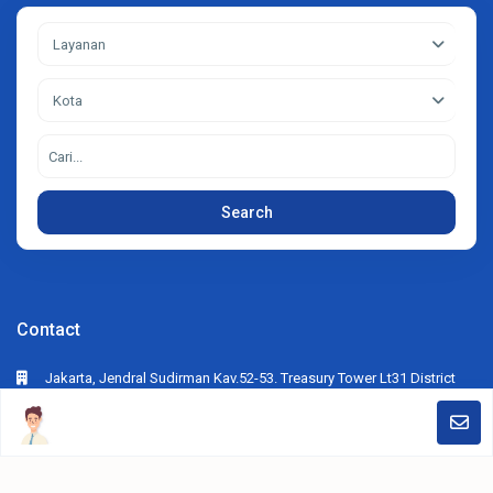
Layanan
Kota
Search
Contact
Jakarta, Jendral Sudirman Kav.52-53. Treasury Tower Lt31 District
SCBD Lot28. Jakarta Selatan
+62812-6286-7878
crs.advertising@gmail.com