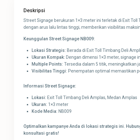
Deskripsi
Street Signage berukuran 1×3 meter ini terletak di Exit To
dengan arus lalu lintas tinggi, memberikan visibilitas maks
Keunggulan Street Signage NB009:
Lokasi Strategis:
Berada di Exit Toll Timbang Deli Am
Ukuran Kompak:
Dengan dimensi 1×3 meter, signage ini 
Multiple Points:
Tersedia dalam 5 titik, meningkatkan ja
Visibilitas Tinggi:
Penempatan optimal memastikan pesa
Informasi Street Signage:
Lokasi:
Exit Toll Timbang Deli Amplas, Medan Amplas
Ukuran:
1×3 meter
Kode Media:
NB009
Optimalkan kampanye Anda di lokasi strategis ini. Hubu
konsultasi gratis!