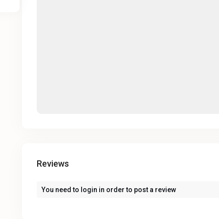
Reviews
You need to
login
in order to post a review