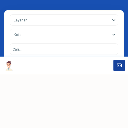
Layanan
Kota
Search
Contact
Jakarta, Jendral Sudirman Kav.52-53. Treasury Tower Lt31 District
SCBD Lot28. Jakarta Selatan
+62812-6286-7878