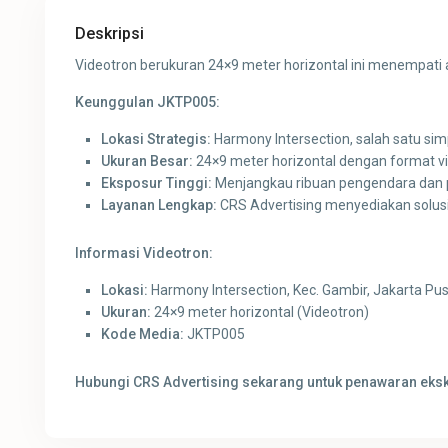
Deskripsi
Videotron berukuran 24×9 meter horizontal ini menempati a
Keunggulan JKTP005:
Lokasi Strategis:
Harmony Intersection, salah satu sim
Ukuran Besar:
24×9 meter horizontal dengan format v
Eksposur Tinggi:
Menjangkau ribuan pengendara dan 
Layanan Lengkap:
CRS Advertising menyediakan solusi
Informasi Videotron:
Lokasi:
Harmony Intersection, Kec. Gambir, Jakarta Pu
Ukuran:
24×9 meter horizontal (Videotron)
Kode Media:
JKTP005
Hubungi CRS Advertising sekarang untuk penawaran eksklu