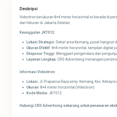
Deskripsi
Videotron berukuran 8×4 meter horizontal ini berada di p
dan hiburan di Jakarta Selatan.
Keunggulan JKT012:
Lokasi Strategis:
Dekat area Kemang, pusat hangout d
Ukuran Efektif:
8×4 meter horizontal, tampilan digital ya
Eksposur Tinggi:
Menggaet pengendara dan pengunju
Layanan Lengkap:
CRS Advertising menangani perizina
Informasi Videotron:
Lokasi:
Jl. Prapanca Raya simp. Kemang, Kec. Kebayora
Ukuran:
8×4 meter horizontal (Videotron)
Kode Media:
JKT012
Hubungi CRS Advertising sekarang untuk penawaran eksklu