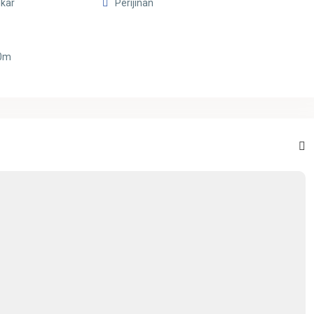
kar
Perijinan
10m