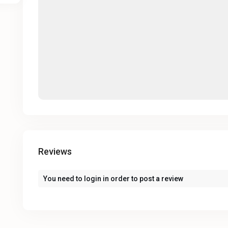
Reviews
You need to
login
in order to post a review