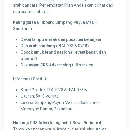
arah bandara. Penempatan iklan Anda akan dilihat dari
dua sisi arus utama.
Keunggulan Billboard Simpang Puyuh Mas –
Sudirman
Dekat lampu merah dan pusat perbelanjaan
Dua arah pandang (RIAU073 & 073B)
Cocok untuk brand nasional, event besar, dan
otomotif
Dukungan CRS Advertising full service
Informasi Produk
Kode Produk
: RIAU073 & RIAU073 B
Ukuran
: 5×10 Vertikal
Lokasi
: Simpang Puyuh Mas, Jl. Sudirman –
Marpoyan Damai, Pekanbaru
Hubungi CRS Advertising untuk Sewa Billboard
Tampilkan pesan visual Anda di dua sisi jalur utama.