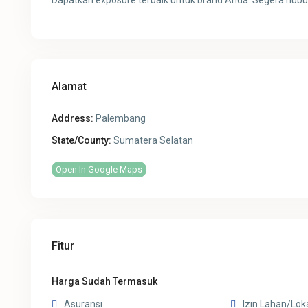
Dapatkan exposure terbaik untuk brand Anda. Segera hub
Alamat
Address:
Palembang
State/County:
Sumatera Selatan
Open In Google Maps
Fitur
Harga Sudah Termasuk
Asuransi
Izin Lahan/Lok