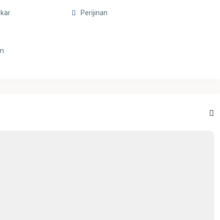
kar
Perijinan
4m