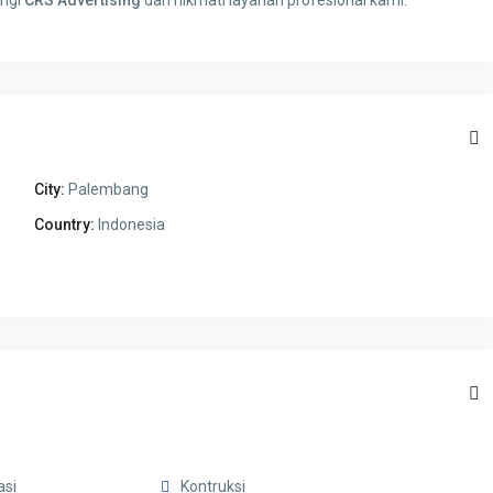
ungi
CRS Advertising
dan nikmati layanan profesional kami.
City:
Palembang
Country:
Indonesia
asi
Kontruksi