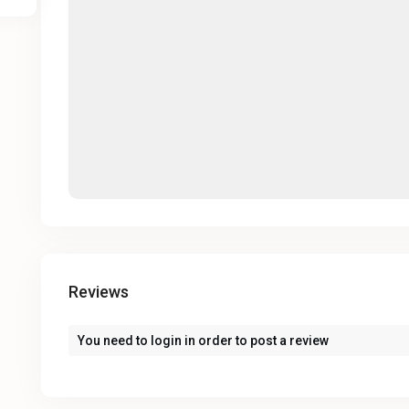
Reviews
You need to
login
in order to post a review