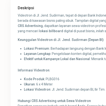
Deskripsi
Videotron di Jl. Jend. Sudirman, tepat di depan Bank Indon
berada di kawasan bisnis paling sibuk. Tampilan digital ya
CRS Advertising
, dapatkan layanan sewa videotron profe
yang mencari
lokasi billboard
digital di pusat bisnis, inilah 
Keunggulan Videotron di Jl. Jend. Sudirman (Depan BI)
:
Lokasi Premium
: Berhadapan langsung dengan Bank Ind
Layanan Lengkap
: Pengelolaan konten digital, pemelih
Efektif untuk Kampanye Lokal dan Nasional
: Menarik 
Informasi Videotron
:
Kode Produk
: PLBG016
Ukuran
: 6 x 4 Meter
Lokasi Videotron
: Jl. Jend. Sudirman depan BI, Ilir Tim
Hubungi CRS Advertising untuk Sewa Videotron