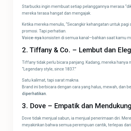
Starbucks ingin membuat setiap pelanggannya merasa “diken
mereka terasa hangat dan mengajak.
Ketika mereka menulis, “Secangkir kehangatan untuk pagi 
promosi. Tapi perhatian.
Voice-nya
konsisten di semua kanal—bahkan saat kamu me
2.
Tiffany & Co. – Lembut dan Ele
Tiffany tidak perlu bicara panjang. Kadang, mereka hanya
“Legendary style, since 1837.”
Satu kalimat, tapi sarat makna.
Brand ini berbicara dengan cara yang halus, mewah, dan ber
diperhatikan.
3.
Dove – Empatik dan Mendukun
Dove tidak menjual sabun, ia menjual penerimaan diri. Me
meyakinkan bahwa semua perempuan cantik, terlepas dari 