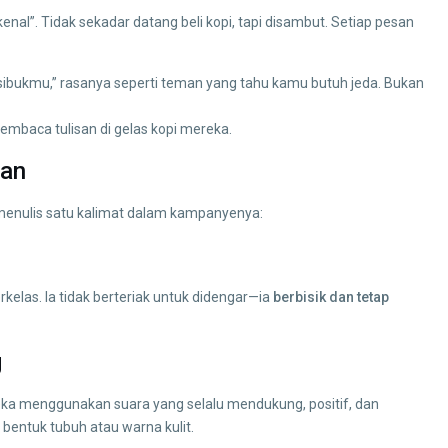
al”. Tidak sekadar datang beli kopi, tapi disambut. Setiap pesan
sibukmu,” rasanya seperti teman yang tahu kamu butuh jeda. Bukan
mbaca tulisan di gelas kopi mereka.
gan
 menulis satu kalimat dalam kampanyenya:
kelas. Ia tidak berteriak untuk didengar—ia
berbisik dan tetap
g
reka menggunakan suara yang selalu mendukung, positif, dan
bentuk tubuh atau warna kulit.